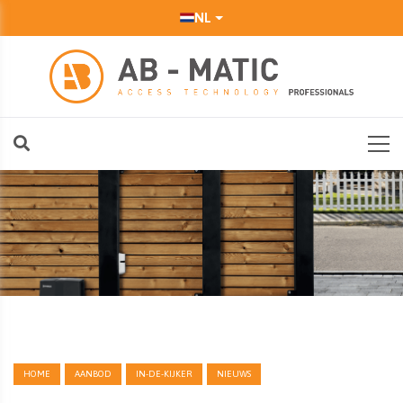
NL
HOME
AANBOD
IN-DE-KIJKER
NIEUWS