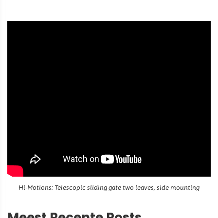
Hi-Motions: Telescopic sliding gate two leaves, side mounting
Meest Recente Posts